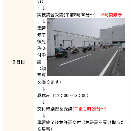
分）
↓
実技講習受講(午前8時30分～)
※時間厳守
↓
講習
修了
後免
許交
付申
２日目
請
（顔
写真
を撮ります）
↓
昼休み（12：00～13：00）
↓
交付時講習を受講
(午後１時20分～)
↓
講習終了後免許証交付（免許証を受け取った
ら帰宅）