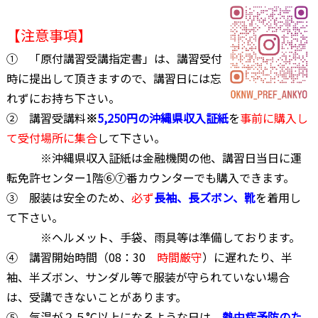
【注意事項】
① 「原付講習受講指定書」は、講習受付
時に提出して頂きますので、講習日には忘
れずにお持ち下さい。
② 講習受講料
※
5,250円の沖縄県収入証紙
を
事前に購入し
て受付場所に集合
して下さい。
※沖縄県収入証紙は金融機関の他、講習日当日に運
転免許センター1階⑥⑦番カウンターでも購入できます。
③ 服装は安全のため、
必ず
長袖、長ズボン、靴
を着用し
て下さい。
※ヘルメット、手袋、雨具等は準備しております。
④ 講習開始時間（08：30
時間厳守
）に遅れたり、半
袖、半ズボン、サンダル等で服装が守られていない場合
は、受講できないことがあります。
⑤ 気温が２５°C以上になるような日は、
熱中症予防のた